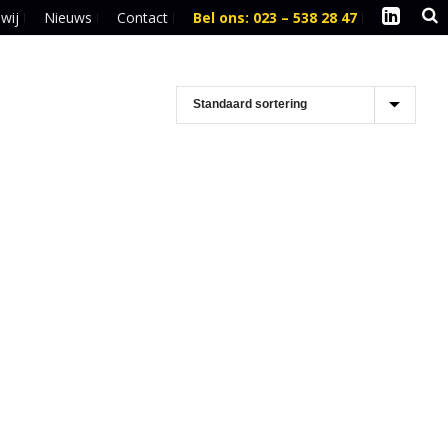
 wij
Nieuws
Contact
Bel ons: 023 – 538 28 47
l