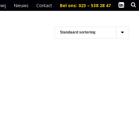
 wij
Nieuws
Contact
Bel ons: 023 – 538 28 47
l