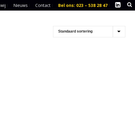
 wij
Nieuws
Contact
Bel ons: 023 – 538 28 47
l