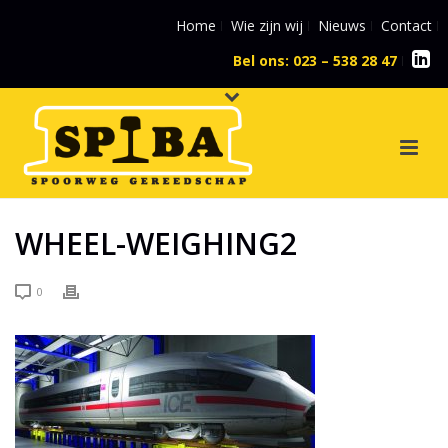
Home
Wie zijn wij
Nieuws
Contact
Bel ons: 023 – 538 28 47
l
WHEEL-WEIGHING2
0