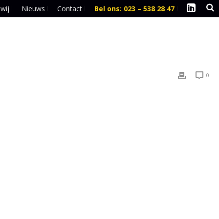
 wij
Nieuws
Contact
Bel ons: 023 – 538 28 47
l
0