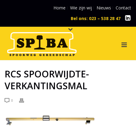
Home
Wie zijn wij
Nieuws
Contact
Bel ons: 023 – 538 28 47
l
RCS SPOORWIJDTE-
VERKANTINGSMAL
0