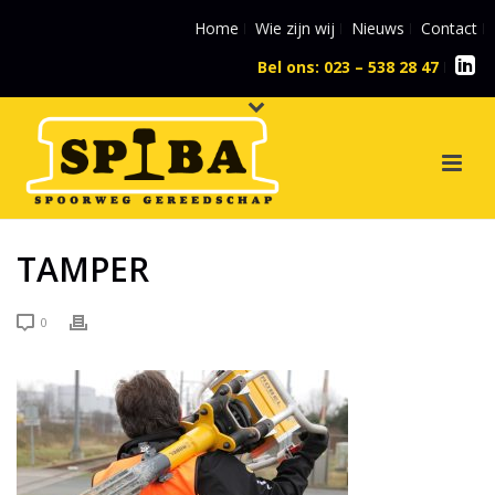
Home
Wie zijn wij
Nieuws
Contact
Bel ons: 023 – 538 28 47
l
TAMPER
0