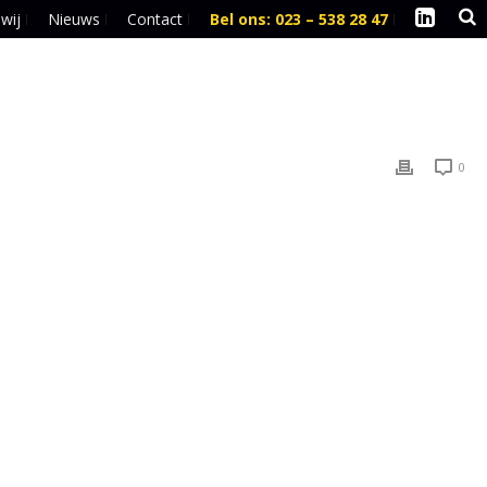
 wij
Nieuws
Contact
Bel ons: 023 – 538 28 47
l
0