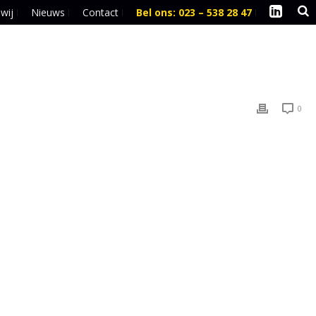
 wij
Nieuws
Contact
Bel ons: 023 – 538 28 47
l
0