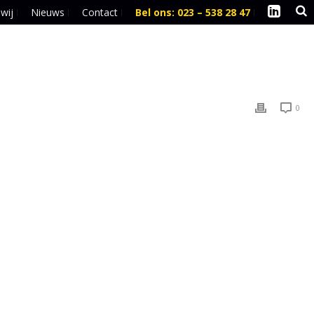
 wij
Nieuws
Contact
Bel ons: 023 – 538 28 47
l
0