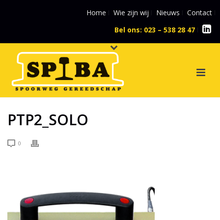
Home
Wie zijn wij
Nieuws
Contact
Bel ons: 023 – 538 28 47
l
PTP2_SOLO
0