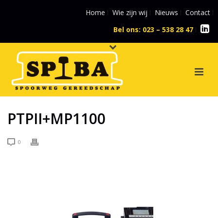
Home
Wie zijn wij
Nieuws
Contact
Bel ons: 023 – 538 28 47
l
PTPII+MP1100
0