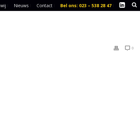
 wij
Nieuws
Contact
Bel ons: 023 – 538 28 47
l
0