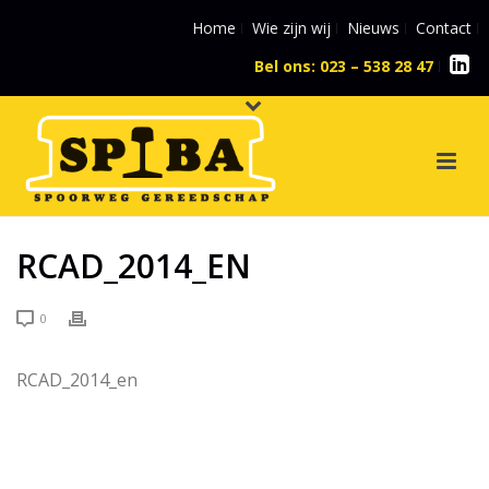
Home
Wie zijn wij
Nieuws
Contact
Bel ons: 023 – 538 28 47
l
RCAD_2014_EN
0
RCAD_2014_en