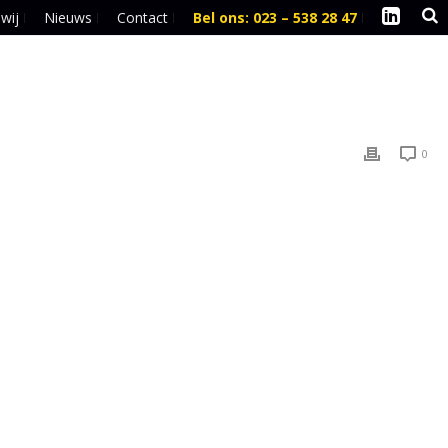
 wij
Nieuws
Contact
Bel ons: 023 – 538 28 47
l
0