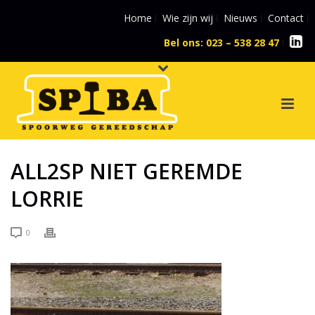
Home
Wie zijn wij
Nieuws
Contact
Bel ons: 023 – 538 28 47
l
ALL2SP NIET GEREMDE
LORRIE
0