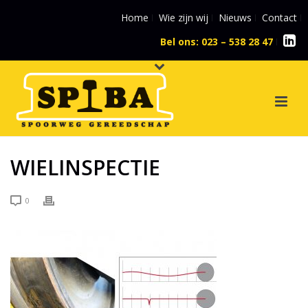
Home
Wie zijn wij
Nieuws
Contact
Bel ons: 023 – 538 28 47
l
WIELINSPECTIE
0