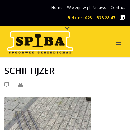
Home
Wie zijn wij
Nieuws
Contact
Bel ons: 023 – 538 28 47
l
SCHIFTIJZER
0