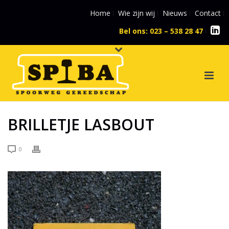
Home
Wie zijn wij
Nieuws
Contact
Bel ons: 023 – 538 28 47
l
BRILLETJE LASBOUT
0