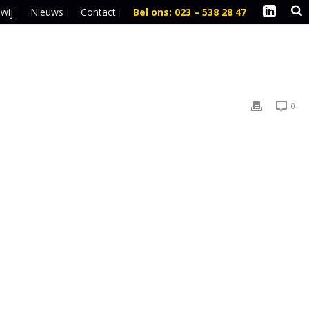
 wij
Nieuws
Contact
Bel ons: 023 – 538 28 47
l
0