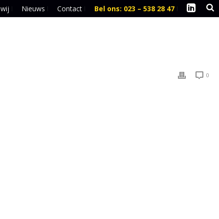
 wij
Nieuws
Contact
Bel ons: 023 – 538 28 47
l
0