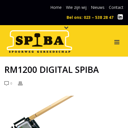
Home
Wie zijn wij
Nieuws
Contact
Bel ons: 023 – 538 28 47
l
RM1200 DIGITAL SPIBA
0