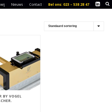
 wij
Nieuws
Contact
Bel ons: 023 – 538 28 47
l
R BY VOGEL
SCHER.