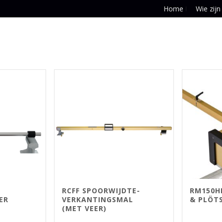
Home
Wie zijn
RCFF SPOORWIJDTE-
RM150H
ER
VERKANTINGSMAL
& PLÖT
(MET VEER)