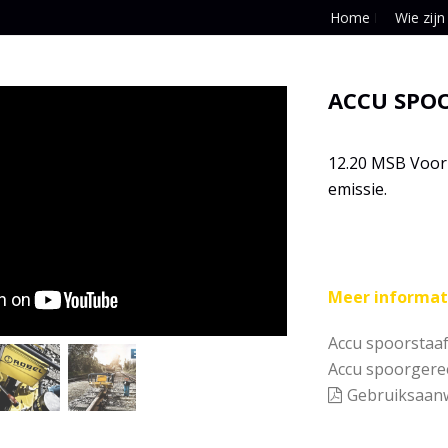
Home
Wie zijn
ACCU SPOO
12.20 MSB Voor 
emissie.
Meer informat
Accu spoorstaaf
Accu spoorgere
Gebruiksaanw