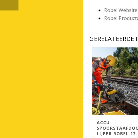
Robel Website
Robel Product
GERELATEERDE
ACCU
SPOORSTAAFDO
LIJPER ROBEL 13.