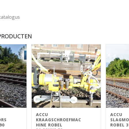
catalogus
 PRODUCTEN
ACCU
ACCU
ORS
KRAAGSCHROEFMAC
SLAGMO
90
HINE ROBEL
ROBEL 3