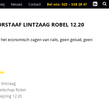
 wij
Nieuws
Contact
Bel ons: 023 – 538 28 47
l
RSTAAF LINTZAAG ROBEL 12.20
het economisch zagen van rails, geen geluid, geen
ie:
 lintzaag
edschap Robel
ijzing 12.20