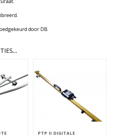
uraat.
ibreerd.
 goedgekeurd door DB.
TIES…
DTE
PTP II DIGITALE