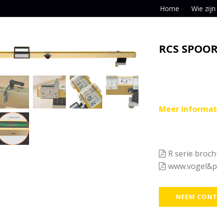
Home
Wie zijn
RCS SPOOR
Meer informat
R serie broc
www.vogel&p
NEEM CONT