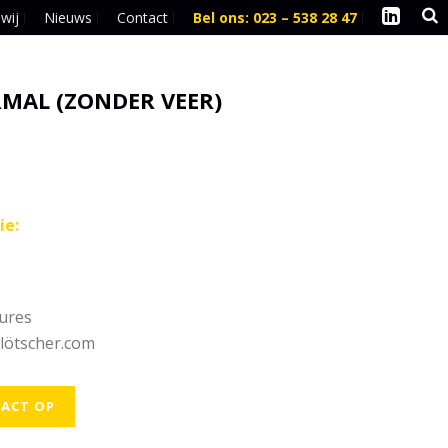
 wij
Nieuws
Contact
Bel ons: 023 – 538 28 47
l
MAL (ZONDER VEER)
ie:
hures
lötscher.com
ACT OP