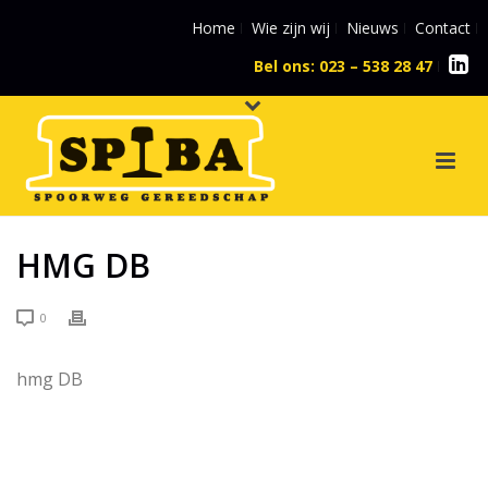
Home
Wie zijn wij
Nieuws
Contact
Bel ons: 023 – 538 28 47
l
HMG DB
0
hmg DB