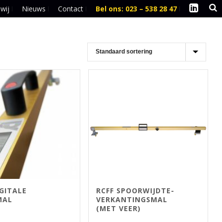
 wij
Nieuws
Contact
Bel ons: 023 – 538 28 47
l
GITALE
RCFF SPOORWIJDTE-
MAL
VERKANTINGSMAL
(MET VEER)