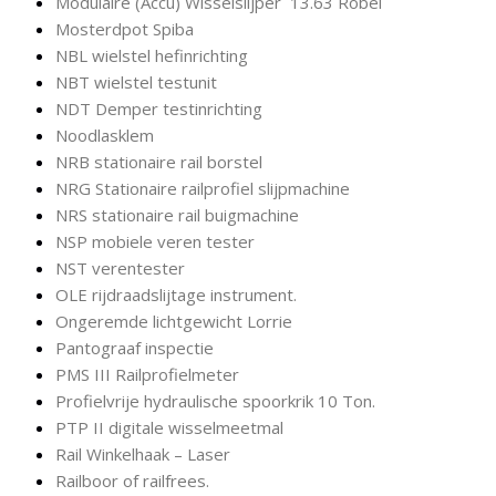
Modulaire (Accu) Wisselslijper 13.63 Robel
Mosterdpot Spiba
NBL wielstel hefinrichting
NBT wielstel testunit
NDT Demper testinrichting
Noodlasklem
NRB stationaire rail borstel
NRG Stationaire railprofiel slijpmachine
NRS stationaire rail buigmachine
NSP mobiele veren tester
NST verentester
OLE rijdraadslijtage instrument.
Ongeremde lichtgewicht Lorrie
Pantograaf inspectie
PMS III Railprofielmeter
Profielvrije hydraulische spoorkrik 10 Ton.
PTP II digitale wisselmeetmal
Rail Winkelhaak – Laser
Railboor of railfrees.