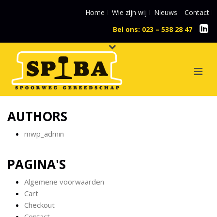
Home
Wie zijn wij
Nieuws
Contact
Bel ons: 023 – 538 28 47
l
AUTHORS
mwp_admin
PAGINA'S
Algemene voorwaarden
Cart
Checkout
Contact